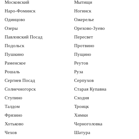
Московский
Мытищи
Наро-Фоминск
Ногинск
Одинцово
Ожерелье
Озеры
Орехово-Зуево
Павловский Посад
Пересвет
Подольск
Протвино
Пушкино
Пущино
Раменское
Реутов
Рошаль
Руза
Сергиев Посад
Серпухов
Солнечногорск
Старая Купавна
Ступино
Сходня
Талдом
Троицк
Фрязино
Химки
Хотьково
Черноголовка
Чехов
Шатура