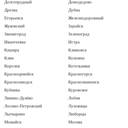
Долгопрудный
Домодедово
Дрезна
Дубна
Егорьевск
Железнодорожный
Жуковский
Зарайск
Звенигород
Зеленоград
Ивантеевка
Истра
Кашира
Климовск
Клин
Коломна
Королев
Котельники
Красноармейск
Красногорск
Краснозаводск
Краснознаменск
Кубинка
Куровское
Ликино-Дулёво
Лобня
Лосино-Петровский
Луховицы
Лыткарино
Люберцы
Можайск
Москва