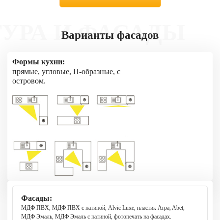
 И ФАСАДЫ
Варианты фасадов
Формы кухни:
прямые, угловые, П-образные, с
островом.
Фасады:
МДФ ПВХ, МДФ ПВХ с патиной, Alvic Luxe, пластик Arpa, Abet,
МДФ Эмаль, МДФ Эмаль с патиной, фотопечать на фасадах.